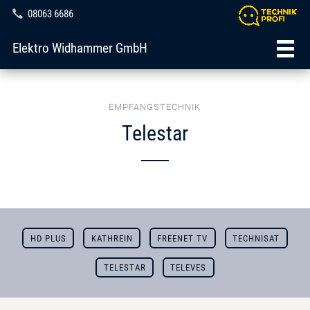
08063 6686
Elektro Widhammer GmbH
EMPFANGSTECHNIK
Telestar
HD PLUS
KATHREIN
FREENET TV
TECHNISAT
TELESTAR
TELEVES